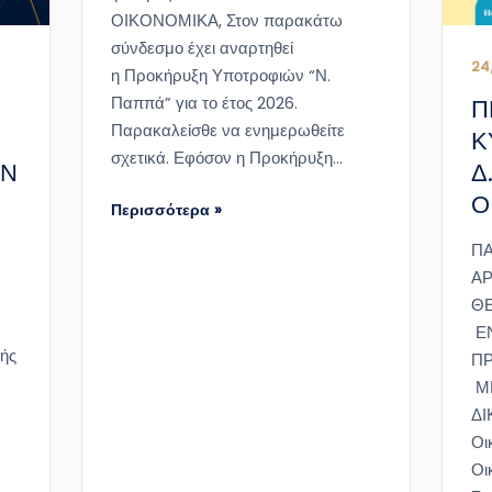
ΟΙΚΟΝΟΜΙΚΑ, Στον παρακάτω
σύνδεσμο έχει αναρτηθεί
24
η Προκήρυξη Υποτροφιών “Ν.
Παππά” για το έτος 2026.
Π
Παρακαλείσθε να ενημερωθείτε
Κ
σχετικά. Εφόσον η Προκήρυξη…
ΩΝ
Δ
Ο
Περισσότερα »
ΠΑ
ΑΡ
Θ
ΕΝ
λής
Π
Μ
ΔΙ
Οι
Οι