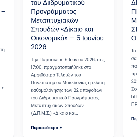
του Διιδρυματικού
Δ
 –
Προγράμματος
Π
Μεταπτυχιακών
Μ
Σπουδών «Δίκαιο και
Σ
Οικονομικά» – 5 Ιουνίου
Ο
2026
ητή
Το
σα
Την Παρασκευή 5 Ιουνίου 2026, στις
πα
17:00, πραγματοποιήθηκε στο
πρ
Αμφιθέατρο Τελετών του
20
Πανεπιστημίου Μακεδονίας η τελετή
, η
Zo
καθομολόγησης των 22 αποφοίτων
ht
του Διιδρυματικού Προγράμματος
ΠΡ
Μεταπτυχιακών Σπουδών
(Δ.Π.Μ.Σ.) «Δίκαιο και…
Πε
Περισσότερα »