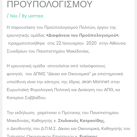
ΠΡΟΫΠΟΛΟΓΙΣΜΟΥ
/
Νέα
/ By
uomsa
Η παρουσίαση του Προϋπολογισμού Πολιτών, έργου της
ερευνητικής ομάδας
«Διαφάνεια του Προϋπολογισμού»
,
πραγματοποιήθηκε στις 22 Ιανουαρίου 2020 στην Αίθουσα
Συνεδρίων του Πανεπιστημίου Μακεδονίας.
Η ερευνητική ομάδα αποτελείται από τελειόφοιτους
φοιτητές του ΔΠΜΣ “Δίκαιο και Οικονομικά” με επιστημονικά
υπεύθυνη είναι την κάτοχος της έδρας Jean Monnet στην
Ευρωπαϊκή Φορολογική Πολιτική και Διοίκηση του ΑΠΘ, κα
Κατερίνα Σαββαΐδου.
Την εκδήλωση χαιρέτισαν ο
Πρύτανης του Πανεπιστημίου
Μακεδονίας, Καθηγητής κ.
Στυλιανός Κατρανίδης
,
ο Διευθυντής του Δ.Π.Μ.Σ. Δίκαιο και Οικονομικά, Καθηγητής του
Τμήματος Οικονομικών Επιστημών κ.
Ευτύχιος